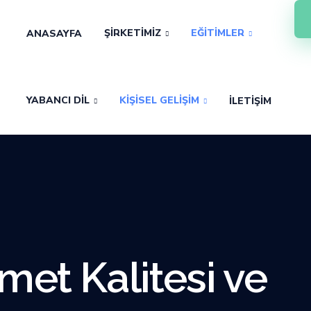
ŞIRKETIMIZ
EĞITIMLER
ANASAYFA
YABANCI DIL
KIŞISEL GELIŞIM
İLETIŞIM
et Kalitesi ve