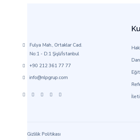
Ku
Fulya Mah., Ortaklar Cad.
Hak
No:1 - D:1 Şişli/İstanbul
Dan
+90 212 361 77 77
Eği
info@nlpgrup.com
Refe
İlet
Gizlilik Politikası