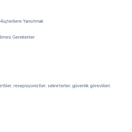
 Müşterilere Yansıtmak
lmesi Gerekenler
liler, resepsiyonistler, sekreterler, güvenlik görevlileri.