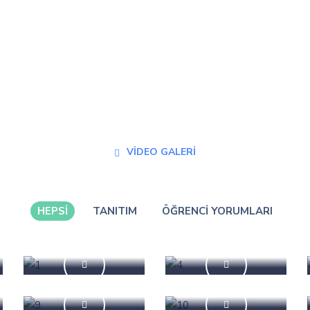
VIDEO GALERI
HEPSI
TANITIM
ÖĞRENCI YORUMLARI
Basında
5
Günde
İngilizce