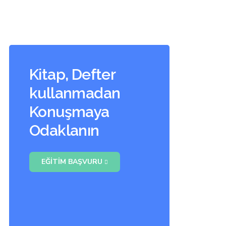
Kitap, Defter
kullanmadan
Konuşmaya
Odaklanın
EĞITIM BAŞVURU