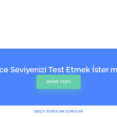
zce Seviyenizi Test Etmek İster m
SEVIYE TESTI
SIKÇA SORULAN SORULAR