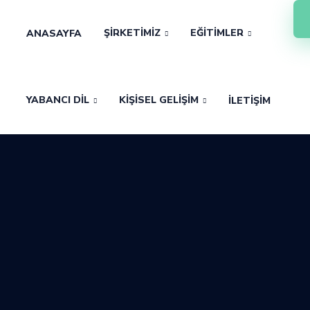
ŞIRKETIMIZ
EĞITIMLER
ANASAYFA
YABANCI DIL
KIŞISEL GELIŞIM
İLETIŞIM