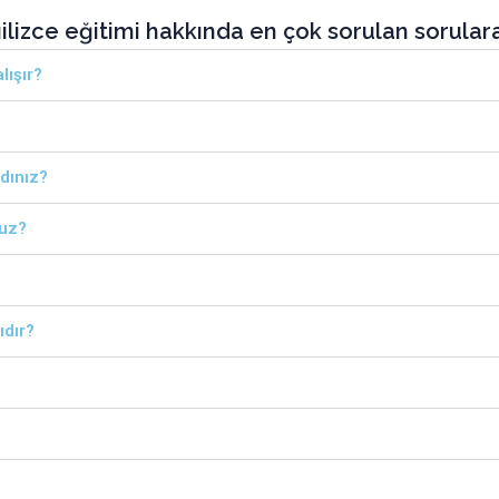
ilizce eğitimi hakkında en çok sorulan sorulara 
lışır?
dınız?
ruz?
ıdır?