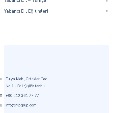
Yabancı Dil – Türkçe
Yabancı Dil Eğitimleri
Fulya Mah., Ortaklar Cad.
No:1 - D:1 Şişli/İstanbul
+90 212 361 77 77
info@nlpgrup.com